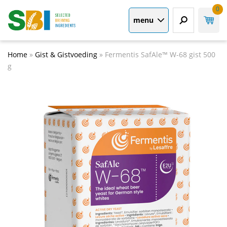
0
menu
Home
»
Gist & Gistvoeding
»
Fermentis SafAle™ W-68 gist 500
g