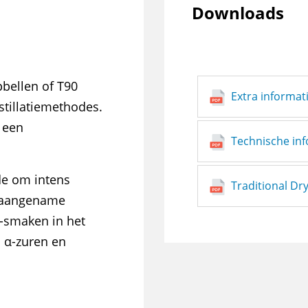
Downloads
bellen of T90
Extra informa
istillatiemethodes.
 een
Technische in
de om intens
Traditional D
t aangename
-smaken in het
n α-zuren en