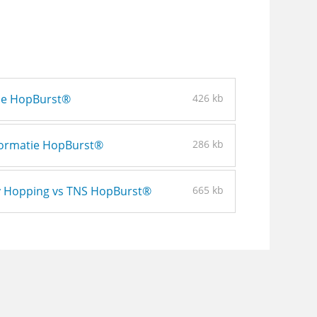
tie HopBurst®
426 kb
formatie HopBurst®
286 kb
ry Hopping vs TNS HopBurst®
665 kb