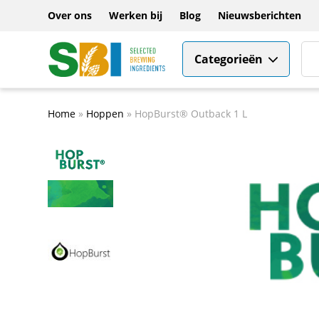
Over ons
Werken bij
Blog
Nieuwsberichten
Categorieën
Home
»
Hoppen
»
HopBurst® Outback 1 L