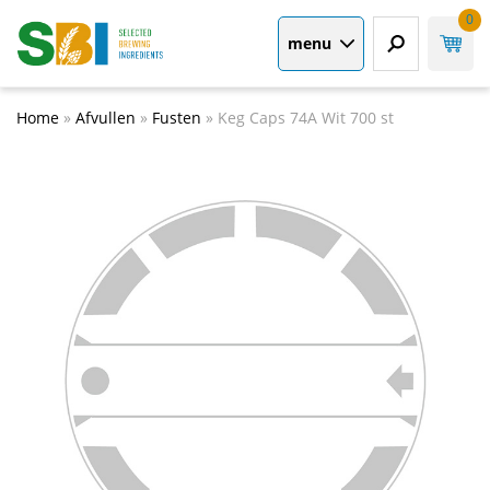
0
menu
Home
»
Afvullen
»
Fusten
»
Keg Caps 74A Wit 700 st