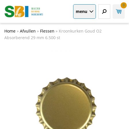
0
menu
Home
»
Afvullen
»
Flessen
»
Kroonkurken Goud O2
Absorberend 29 mm 6.500 st