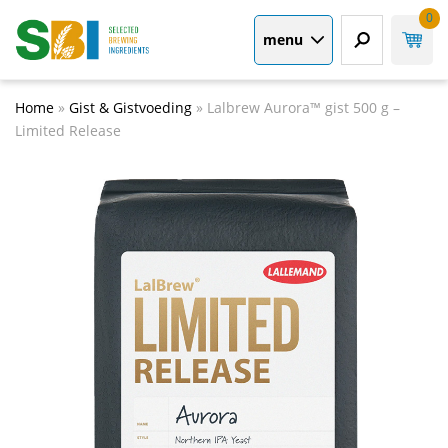
0
menu
Home
»
Gist & Gistvoeding
»
Lalbrew Aurora™ gist 500 g –
Limited Release