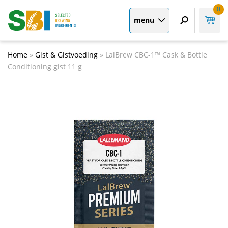
0
menu
Home
»
Gist & Gistvoeding
»
LalBrew CBC-1™ Cask & Bottle
Conditioning gist 11 g