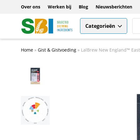
Over ons
Werken bij
Blog
Nieuwsberichten
Categorieën
Home
»
Gist & Gistvoeding
»
LalBrew New England™ East 