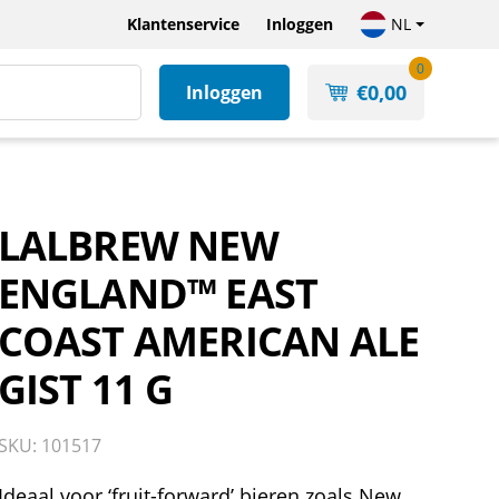
Klantenservice
Inloggen
NL
0
€
0,00
Inloggen
LALBREW NEW
ENGLAND™ EAST
COAST AMERICAN ALE
GIST 11 G
SKU: 101517
Ideaal voor ‘fruit-forward’ bieren zoals New