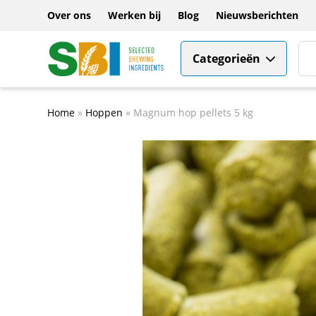
Over ons
Werken bij
Blog
Nieuwsberichten
Categorieën
Home
»
Hoppen
»
Magnum hop pellets 5 kg