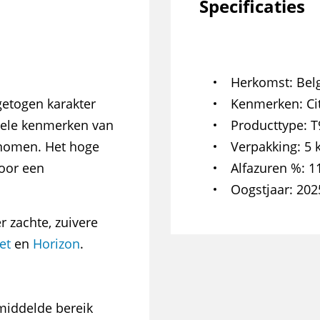
Specificaties
Herkomst
Bel
getogen karakter
Kenmerken
Ci
iele kenmerken van
Producttype
T
enomen. Het hoge
Verpakking
5 
oor een
Alfazuren %
1
Oogstjaar
202
 zachte, zuivere
et
en
Horizon
.
middelde bereik