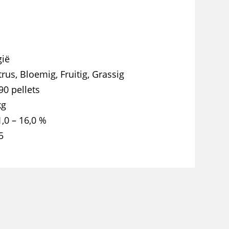
gië
trus, Bloemig, Fruitig, Grassig
90 pellets
kg
1,0 – 16,0 %
5