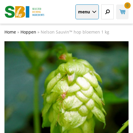
0
menu
Home
»
Hoppen
»
Nelson Sauvin™ hop bloemen 1 kg