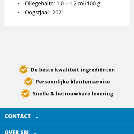
Oliegehalte
1,0 – 1,2 ml/100 g
Oogstjaar
2021
De beste kwaliteit ingrediënten
Persoonlijke klantenservice
Snelle & betrouwbare levering
CONTACT
SELECTED BREWING INGREDIENTS
Doornhoek 3880
OVER SBI