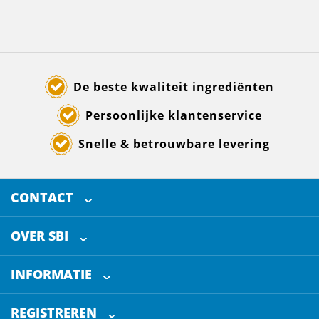
De beste kwaliteit ingrediënten
Persoonlijke klantenservice
Snelle & betrouwbare levering
CONTACT
SELECTED BREWING INGREDIENTS
Doornhoek 3880
OVER SBI
5465 TB
Veghel
Over ons
The Netherlands
INFORMATIE
Werken bij
Klantenservice
+31 (0)413 - 78 3880
REGISTREREN