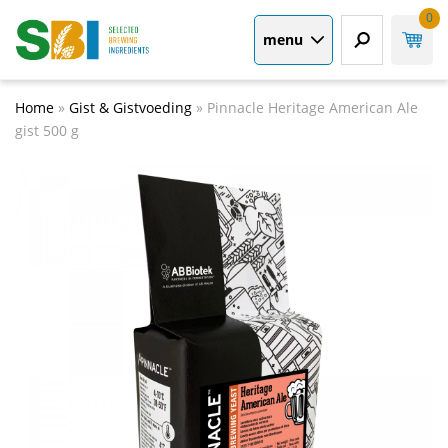
0
menu
Home
»
Gist & Gistvoeding
»
Pinnacle Heritage American Ale
gist 500 g