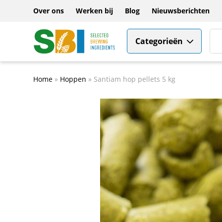
Over ons
Werken bij
Blog
Nieuwsberichten
Categorieën
Home
»
Hoppen
»
Santiam hop pellets 5 kg