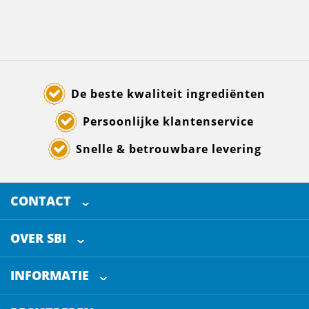
De beste kwaliteit ingrediënten
Persoonlijke klantenservice
Snelle & betrouwbare levering
CONTACT
SELECTED BREWING INGREDIENTS
Doornhoek 3880
OVER SBI
5465 TB
Veghel
Over ons
The Netherlands
INFORMATIE
Werken bij
Klantenservice
+31 (0)413 - 78 3880