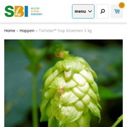
0
menu
Home
»
Hoppen
»
Taiheke™ hop bloemen 5 kg