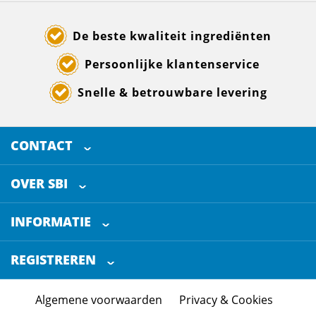
De beste kwaliteit ingrediënten
Persoonlijke klantenservice
Snelle & betrouwbare levering
CONTACT
SELECTED BREWING INGREDIENTS
Doornhoek 3880
OVER SBI
5465 TB
Veghel
Over ons
The Netherlands
INFORMATIE
Werken bij
Klantenservice
+31 (0)413 - 78 3880
REGISTREREN
Blog
info@sbi4beer.com
Certificering
Algemene voorwaarden
Privacy & Cookies