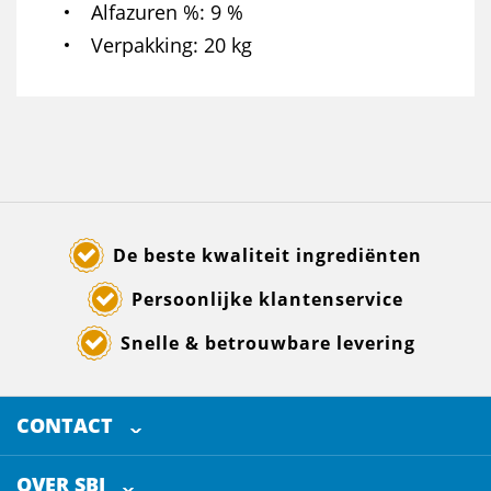
Alfazuren %
9 %
Verpakking
20 kg
De beste kwaliteit ingrediënten
Persoonlijke klantenservice
Snelle & betrouwbare levering
CONTACT
SELECTED BREWING INGREDIENTS
Doornhoek 3880
OVER SBI