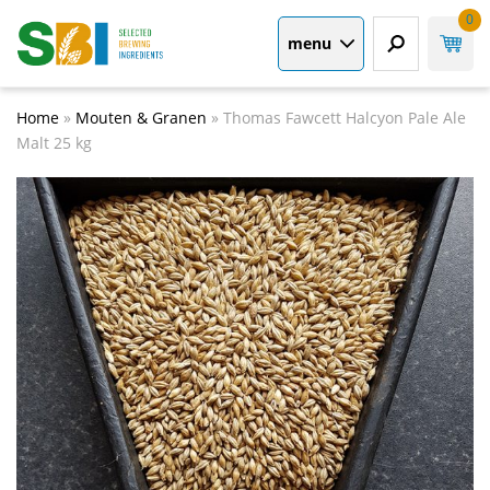
0
menu
Home
»
Mouten & Granen
»
Thomas Fawcett Halcyon Pale Ale
Malt 25 kg