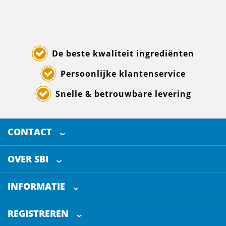
De beste kwaliteit ingrediënten
Persoonlijke klantenservice
Snelle & betrouwbare levering
CONTACT
SELECTED BREWING INGREDIENTS
Doornhoek 3880
OVER SBI
5465 TB
Veghel
Over ons
The Netherlands
INFORMATIE
Werken bij
Klantenservice
+31 (0)413 - 78 3880
REGISTREREN
Blog
info@sbi4beer.com