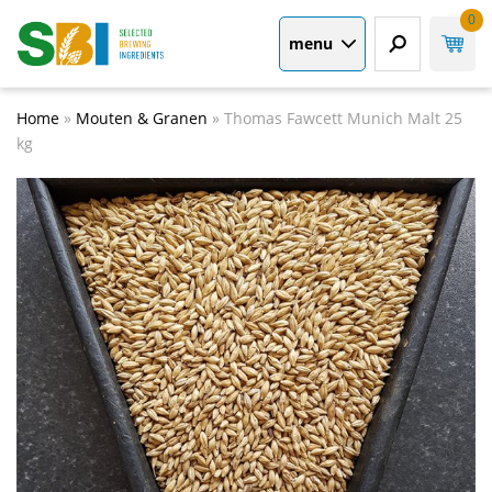
0
menu
Home
»
Mouten & Granen
»
Thomas Fawcett Munich Malt 25
kg