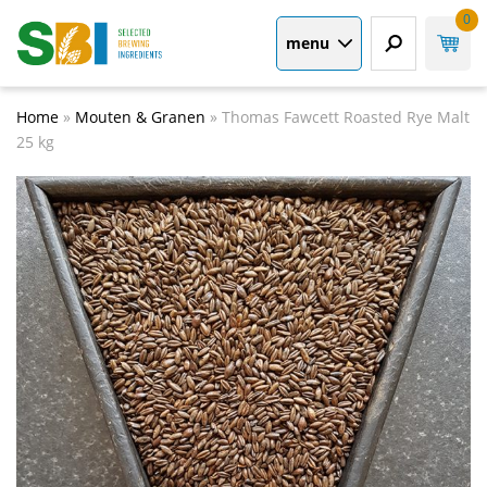
0
menu
Home
»
Mouten & Granen
»
Thomas Fawcett Roasted Rye Malt
25 kg