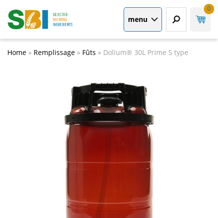
0
menu
Home
»
Remplissage
»
Fûts
»
Dolium® 30L Prime S type