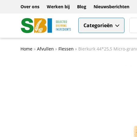
Over ons
Werken bij
Blog
Nieuwsberichten
Categorieën
Home
»
Afvullen
»
Flessen
»
Bierkurk 44*25,5 Micro-granu