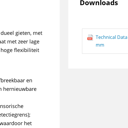
Downloads
idueel gieten, met
Technical Data
aat met zeer lage
mm
hoge flexibiliteit
afbreekbaar en
en hernieuwbare
ensorische
tectiegrens);
t, waardoor het