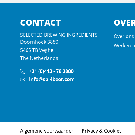
CONTACT
OVER
SELECTED BREWING INGREDIENTS
Over ons
Doornhoek 3880
Werken b
5465 TB
Veghel
The Netherlands
+31 (0)413 - 78 3880
info@sbi4beer.com
Algemene voorwaarden
Privacy & Cookies