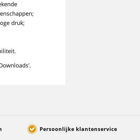
tekende
igenschappen;
hoge druk;
liteit.
‘Downloads’.
n
Persoonlijke klantenservice