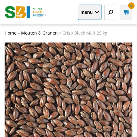
0
menu
Home
»
Mouten & Granen
»
Crisp Black Malt 25 kg