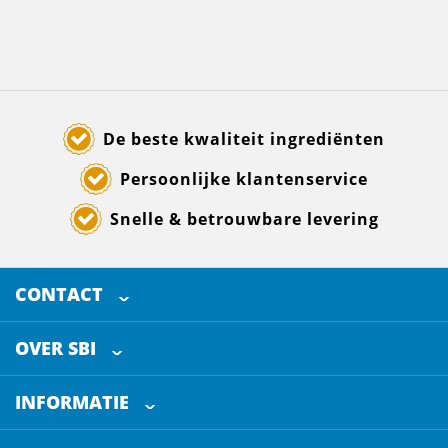
De beste kwaliteit ingrediënten
Persoonlijke klantenservice
Snelle & betrouwbare levering
CONTACT
SELECTED BREWING INGREDIENTS
Doornhoek 3880
OVER SBI
5465 TB
Veghel
Over ons
The Netherlands
INFORMATIE
Werken bij
Klantenservice
+31 (0)413 - 78 3880