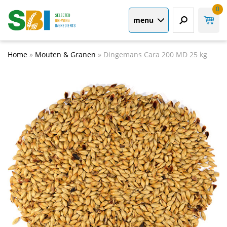
0
menu
Home
»
Mouten & Granen
»
Dingemans Cara 200 MD 25 kg