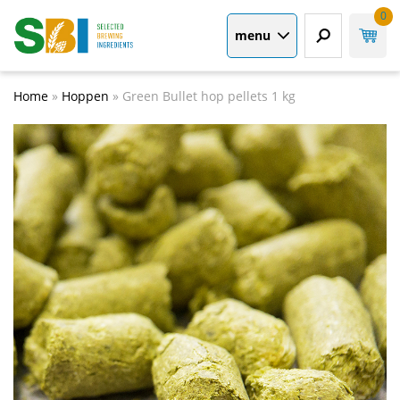
0
menu
Home
»
Hoppen
»
Green Bullet hop pellets 1 kg