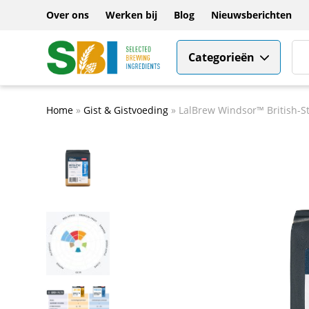
Over ons
Werken bij
Blog
Nieuwsberichten
Categorieën
Home
»
Gist & Gistvoeding
»
LalBrew Windsor™ British-Sty