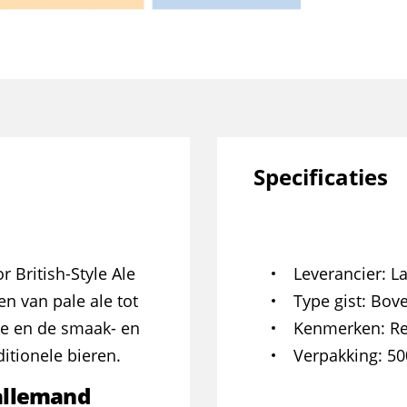
Specificaties
 British-Style Ale
Leverancier
L
en van pale ale tot
Type gist
Bove
te en de smaak- en
Kenmerken
Re
itionele bieren.
Verpakking
50
allemand