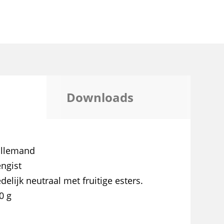
Downloads
allemand
ngist
delijk neutraal met fruitige esters.
0 g