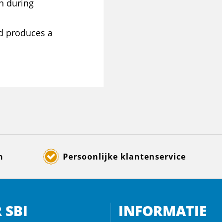
n during
d produces a
n
Persoonlijke klantenservice
 SBI
INFORMATIE