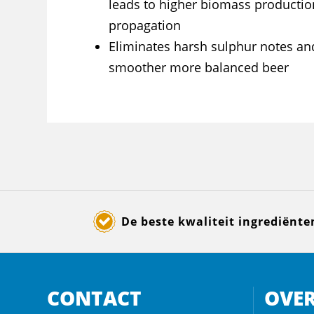
leads to higher biomass productio
propagation
Eliminates harsh sulphur notes an
smoother more balanced beer
De beste kwaliteit ingrediënte
CONTACT
OVER