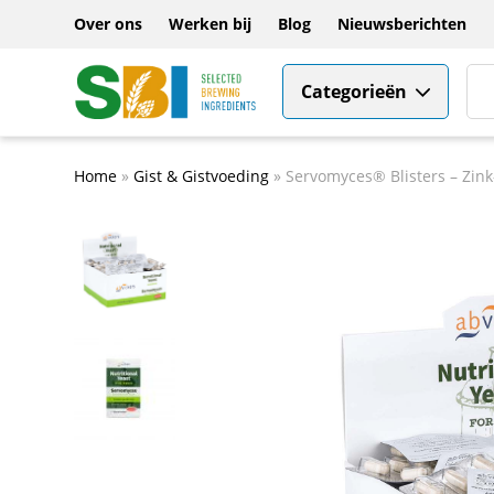
Over ons
Werken bij
Blog
Nieuwsberichten
Categorieën
Home
»
Gist & Gistvoeding
»
Servomyces® Blisters – Zink