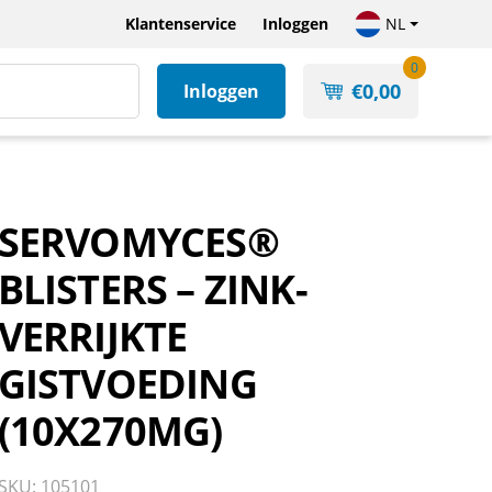
Klantenservice
Inloggen
NL
0
€
0,00
Inloggen
SERVOMYCES®
BLISTERS – ZINK-
VERRIJKTE
GISTVOEDING
(10X270MG)
SKU: 105101