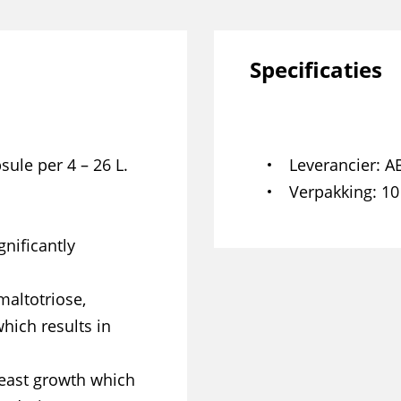
Specificaties
psule per 4 – 26 L.
Leverancier
AB
Verpakking
10
nificantly
maltotriose,
hich results in
yeast growth which