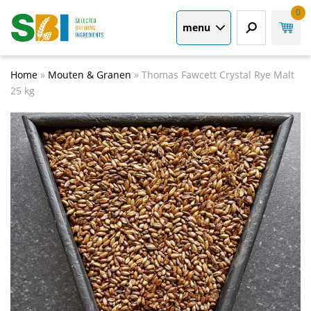
0
menu
Home
»
Mouten & Granen
»
Thomas Fawcett Crystal Rye Malt
25 kg