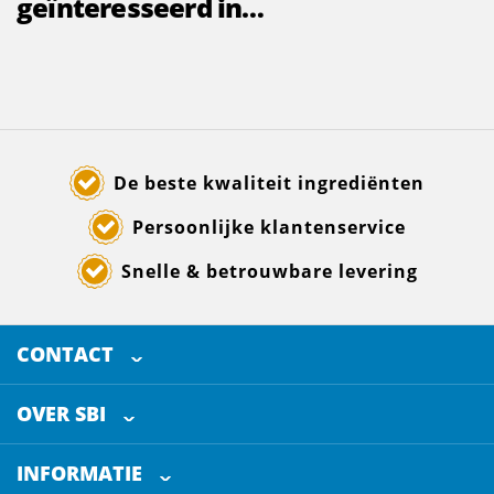
geïnteresseerd in…
De beste kwaliteit ingrediënten
Persoonlijke klantenservice
Snelle & betrouwbare levering
CONTACT
SELECTED BREWING INGREDIENTS
Doornhoek 3880
OVER SBI
5465 TB
Veghel
Over ons
The Netherlands
INFORMATIE
Werken bij