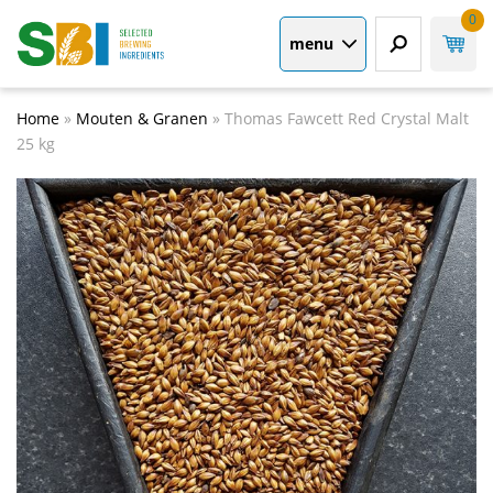
0
menu
Home
»
Mouten & Granen
»
Thomas Fawcett Red Crystal Malt
25 kg