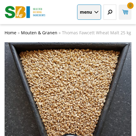
0
menu
Home
»
Mouten & Granen
»
Thomas Fawcett Wheat Malt 25 kg