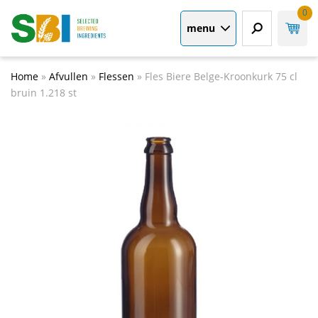
0
menu
Home
»
Afvullen
»
Flessen
»
Fles Biere Belge-Kroonkurk 75 cl
bruin 1.218 st