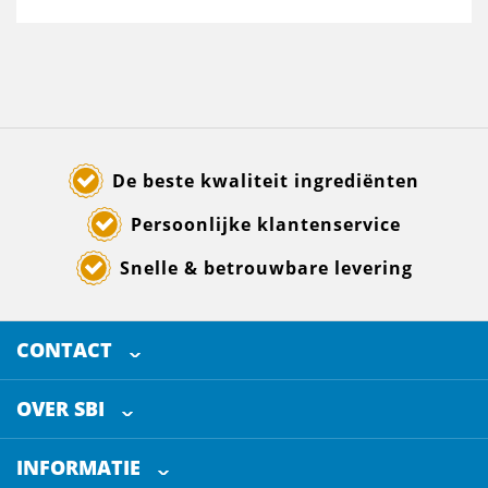
De beste kwaliteit ingrediënten
Persoonlijke klantenservice
Snelle & betrouwbare levering
CONTACT
SELECTED BREWING INGREDIENTS
Doornhoek 3880
OVER SBI
5465 TB
Veghel
Over ons
The Netherlands
INFORMATIE
Werken bij